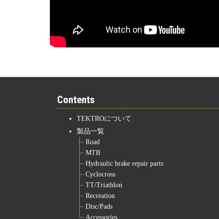
Contents
TEKTROについて
製品一覧
Road
MTB
Hydraulic brake repair parts
Cyclocross
TT/Triathlon
Recreation
Disc/Pads
Accessories