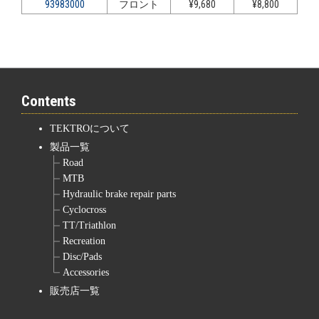
93983000
フロント
¥9,680
¥8,800
Contents
TEKTROについて
製品一覧
Road
MTB
Hydraulic brake repair parts
Cyclocross
TT/Triathlon
Recreation
Disc/Pads
Accessories
販売店一覧