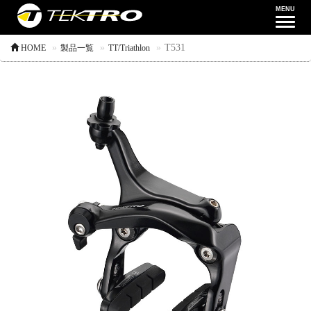
MENU
ナ
ビ
T531
HOME
製品一覧
TT/Triathlon
ゲ
ー
シ
ョ
ン